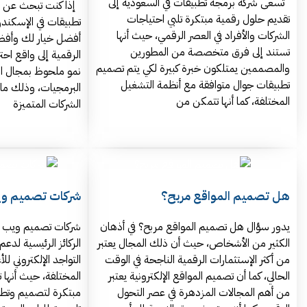
تسعى شركة برمجة تطبيقات في السعودية إلى
إذا كنت تبحث عن 
تقديم حلول رقمية مبتكرة تلبي احتياجات
تطبيقات في الإسكندر
الشركات والأفراد في العصر الرقمي، حيث أنها
أفضل خيار لك وأفض
تستند إلى فرق متخصصة من المطورين
الرقمية إلى واقع احت
والمصممين يمتلكون خبرة كبيرة لكي يتم تصميم
نمو ملحوظ بمجال الت
تطبيقات جوال متوافقة مع أنظمة التشغيل
البرمجيات، وذلك ما
المختلفة، كما أنها تتمكن من
الشركات المتميزة
هل تصميم المواقع مربح؟
شركات تصميم وي
يدور سؤال هل تصميم المواقع مربح؟ في أذهان
شركات تصميم ويب س
الكثير من الأشخاص، حيث أن ذلك المجال يعتبر
الركائز الرئيسية لدع
من أكثر الإستثمارات الرقمية الناجحة في الوقت
التواجد الإلكتروني ل
الحالي، كما أن تصميم المواقع الإلكترونية يعتبر
المختلفة، حيث أنها 
من أهم المجالات المزدهرة في عصر التحول
مبتكرة لتصميم وتطوي