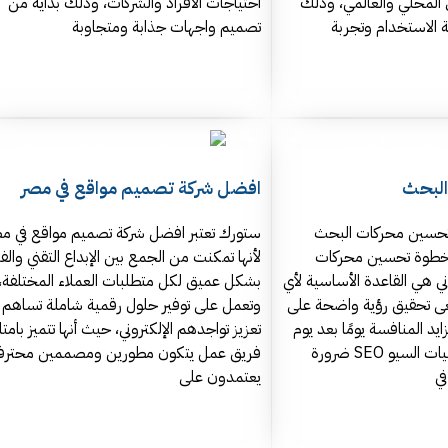
 المحلي والعالمي، وذلك
احتياجات الأفراد والشركات، وذلك بداية من
ة الاستخدام وتجربة
تصميم واجهات جذابة ومتجاوبة
البحث
افضل شركة تصميم مواقع في مصر
تحسين محركات البحث
ستورك تعتبر افضل شركة تصميم مواقع في م
د خطوة تحسين محركات
لأنها تمكنت من الجمع بين الإبداع التقني والف
ي هي القاعدة الأساسية لأي
بشكل عميق لكل متطلبات العملاء المختلفة،
عى تحقيق رؤية واضحة على
وتعمل على توفير حلول رقمية شاملة تساهم 
ايد المنافسة يومًا بعد يوم
تعزيز تواجدهم الإلكتروني، حيث أنها تتميز بامتلا
فقد أصبح تطبيق تقنيات السيو SEO ضرورة
فريق عمل يتكون مطورين ومصممين محترف
في
يعتمدون على