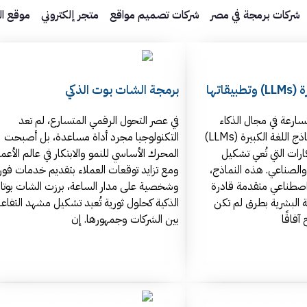
شركات برمجة في مصر
شركات تصميم مواقع
متجر إلكتروني
موقع ال
قاتها
برمجة الشات بوت الذكي
سارعة في مجال الذكاء
في عصر التحول الرقمي المتسارع، لم تعد
الاصطناعي، برزت نماذج اللغة الكبيرة (LLMs)
التكنولوجيا مجرد أداة مساعدة، بل أصبحت
كارات التي تُعي تشكيل
المحرك الأساسي للنمو والابتكار في عالم الأعما
الصناعي. هذه النماذج،
ومع تزايد توقعات العملاء بتقديم خدمات فور
ء اصطناعي متقدمة قادرة
وشخصية على مدار الساعة، برزت الشات بوتا
ة البشرية بطرق لم تكن
الذكية كحلول ثورية تُعيد تشكيل مشهد التفاع
آفاقًا
بين الشركات وجمهورها. إن