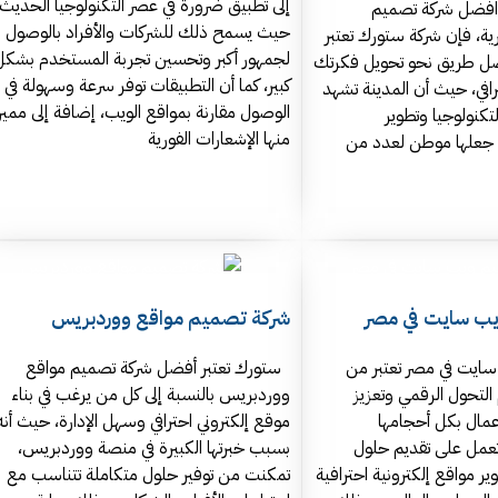
إلى تطبيق ضرورة في عصر التكنولوجيا الحديث،
افضل شركة تصميم
حيث يسمح ذلك للشركات والأفراد بالوصول
ية، فإن شركة ستورك تعتبر
لجمهور أكبر وتحسين تجربة المستخدم بشكل
ل طريق نحو تحويل فكرتك
كبير، كما أن التطبيقات توفر سرعة وسهولة في
رافي، حيث أن المدينة تشهد
الوصول مقارنة بمواقع الويب، إضافة إلى ممي
كنولوجيا وتطوير
منها الإشعارات الفورية
 جعلها موطن لعدد من
ب سايت في مصر
شركة تصميم مواقع ووردبريس
ايت في مصر تعتبر من
ستورك تعتبر أفضل شركة تصميم مواقع
م التحول الرقمي وتعزيز
ووردبريس بالنسبة إلى كل من يرغب في بناء
لأعمال بكل أحجامها
موقع إلكتروني احترافي وسهل الإدارة، حيث أنه
تعمل على تقديم حلول
بسبب خبرتها الكبيرة في منصة ووردبريس،
ر مواقع إلكترونية احترافية
تمكنت من توفير حلول متكاملة تتناسب مع