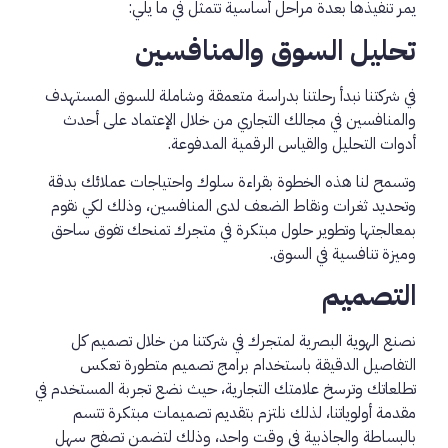
يمر تنفيذها بعدة مراحل أساسية تتمثل في ما يلي:
تحليل السوق والمنافسين
في شركتنا نبدأ رحلتنا بدراسة متعمقة وشاملة للسوق المستهدف
والمنافسين في مجالك التجاري من خلال الإعتماد على أحدث
أدوات التحليل والقياس الرقمية المدفوعة.
وتسمح لنا هذه الخطوة بقراءة سلوك واحتياجات عملائك بدقة
وتحديد ثغرات ونقاط الضعف لدى المنافسين، وذلك لكي نقوم
بمعالجتها وتطوير حلول مبتكرة في متجرك تمنحك تفوق ساحق
وميزة تنافسية في السوق.
التصميم
نصنع الهوية البصرية لمتجرك في شركتنا من خلال تصميم كل
التفاصيل الدقيقة باستخدام برامج تصميم متطورة تعكس
تطلعاتك وترسخ علامتك التجارية، حيث نضع تجربة المستخدم في
مقدمة أولوياتنا، لذلك نلتزم بتقديم تصميمات مبتكرة تتسم
بالبساطة والجاذبية في وقت واحد، وذلك لتضمن تصفح سهل