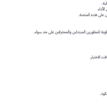
قية
.
لأداء.