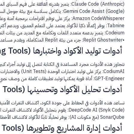
Claude Code (Anthropic):
يتميز بقدرته الفائقة على فهم السياق الم
Gemini Code Assist (Google):
يتكامل بسلاسة مع بيئة جوجل السحابي
Amazon CodeWhisperer:
يركز على توفير اقتراحات برمجية آمنة وعالية الجودة، مع دعم قوي لخدما
Tabnine:
يوفر إكمالًا ذكيًا للأكواد يعتمد على التعلم العميق، ويدعم أكثر من 30 لغة برمجة، مما يزيد من سرعة الكتابة ويقلل من 
Codeium:
يتميز بدعمه متعدد اللغات وتكامله مع العديد من بيئات التطوير
•
Replit Ghostwriter:
جزء من بيئة Replit المتكاملة، ويقدم مساعدة في كتابة الأكواد، تصحيح الأخطاء، وحتى توليد مشاريع كاملة، مما يجعله أداة قوية للمطورين المبتدئين والمحترفين على حد سواء.
أدوات توليد الأكواد واختبارها (Code Generation & Testing Tools)
تتجاوز هذه الأدوات مجرد المساعدة في الكتابة لتصل إلى توليد أجزاء كبيرة 
CodiumAI:
يركز على توليد اختبارات الوحدة (Unit Tests) والاختبارات التكاملية (Integration Tests) تلقائيًا، مما يضمن جودة الكود ويقلل من وقت الاختبار.
GPT-Engineer:
أداة قوية يمكنها توليد تطبيقات كاملة من وصف نصي 
أدوات تحليل الأكواد وتحسينها (Code Analysis & Optimization Tools)
تساعد هذه الأدوات في الحفاظ على جودة الكود، اكتشاف الثغرات الأمنية،
DeepCode AI (Snyk Code):
يقوم بتحليل الأكواد لاكتشاف الثغرات
SonarQube (مع مكونات AI):
يوفر تحليلًا ثابتًا للأكواد لاكتشاف الأخطاء، الروائح الكريهة في الكود 
أدوات إدارة المشاريع وتطويرها (Project Management & DevOps AI Tools)