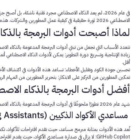
في عام 2026، لم يعد الذكاء الاصطناعي مجرد تقنية ناشئة، بل أصبح جزءًا لا يتجزأ من كل مرحلة في دورة حياة تطوير البرمجيات. من كتابة الأكواد إلى اختبارها ونشرها، تُحدث
الاصطناعي 2026
ثورة حقيقية في كيفية عمل المطورين والشركات. هذه ال
لماذا أصبحت أدوات البرمجة بالذكا
تتعدد الأسباب التي تجعل من تبني أدوات البرمجة المدعومة بالذكاء الاصطنا
زيادة الإنتاجية وتسريع دورة التطوير:
يمكن لأدوات الذكاء الاصطناعي أتمتة
أقل.
تحسين جودة الكود وتقليل الأخطاء:
تساعد هذه الأدوات في اكتشاف الأخطا
تمكين المطورين من التركيز على الابتكار:
بتحرير المطورين من المهام الر
أفضل أدوات البرمجة بالذكاء الاصطناعي لعام 026
شهد عام 2026 تطورًا ملحوظًا في أدوات البرمجة المدعومة بالذكاء الاصطناعي، وإليك أبرزها:
مساعدي الأكواد الذكيين (AI Coding Assistants)
تُعد هذه الأدوات بمثابة مبرمج مساعد، حيث تقدم اقتراحات للأكواد، تكم
GitHub Copilot:
لا يزال في صدارة مساعدي الأكواد، حيث يقدم اقتراحا