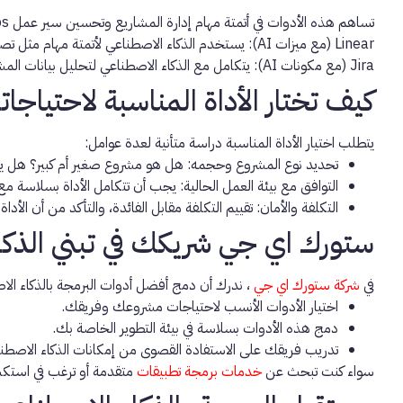
تساهم هذه الأدوات في أتمتة مهام إدارة المشاريع وتحسين سير عمل DevOps:
Linear (مع ميزات AI):
يستخدم الذكاء الاصطناعي لأتمتة مهام مثل تص
Jira (مع مكونات AI):
يتكامل مع الذكاء الاصطناعي لتحليل بيانات المشر
كيف تختار الأداة المناسبة لاحتياجا
يتطلب اختيار الأداة المناسبة دراسة متأنية لعدة عوامل:
تحديد نوع المشروع وحجمه:
هل هو مشروع صغير أم كبير؟ هل يتط
التوافق مع بيئة العمل الحالية:
يجب أن تتكامل الأداة بسلاسة مع ا
التكلفة والأمان:
تقييم التكلفة مقابل الفائدة، والتأكد من أن الأد
ستورك اي جي شريكك في تبني الذكا
في
شركة ستورك اي جي
، ندرك أن دمج
أفضل أدوات البرمجة بالذكاء الاصطن
اختيار الأدوات الأنسب لاحتياجات مشروعك وفريقك.
دمج هذه الأدوات بسلاسة في بيئة التطوير الخاصة بك.
تدريب فريقك على الاستفادة القصوى من إمكانات الذكاء الاصطناع
سواء كنت تبحث عن
خدمات برمجة تطبيقات
متقدمة أو ترغب في استك