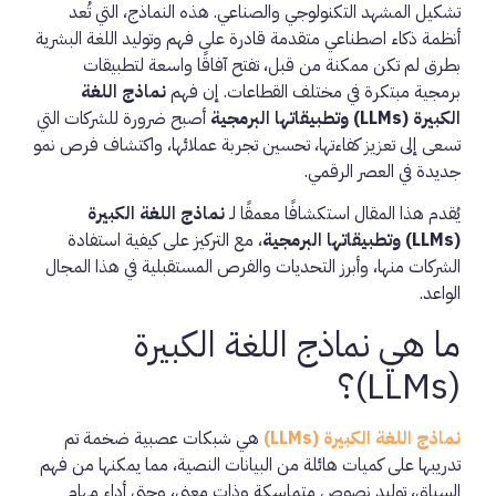
تشكيل المشهد التكنولوجي والصناعي. هذه النماذج، التي تُعد
أنظمة ذكاء اصطناعي متقدمة قادرة على فهم وتوليد اللغة البشرية
بطرق لم تكن ممكنة من قبل، تفتح آفاقًا واسعة لتطبيقات
برمجية مبتكرة في مختلف القطاعات. إن فهم
نماذج اللغة
الكبيرة (LLMs) وتطبيقاتها البرمجية
أصبح ضرورة للشركات التي
تسعى إلى تعزيز كفاءتها، تحسين تجربة عملائها، واكتشاف فرص نمو
جديدة في العصر الرقمي.
يُقدم هذا المقال استكشافًا معمقًا لـ
نماذج اللغة الكبيرة
(LLMs) وتطبيقاتها البرمجية
، مع التركيز على كيفية استفادة
الشركات منها، وأبرز التحديات والفرص المستقبلية في هذا المجال
الواعد.
ما هي نماذج اللغة الكبيرة
(LLMs)؟
نماذج اللغة الكبيرة (LLMs)
هي شبكات عصبية ضخمة تم
تدريبها على كميات هائلة من البيانات النصية، مما يمكنها من فهم
السياق، توليد نصوص متماسكة وذات معنى، وحتى أداء مهام