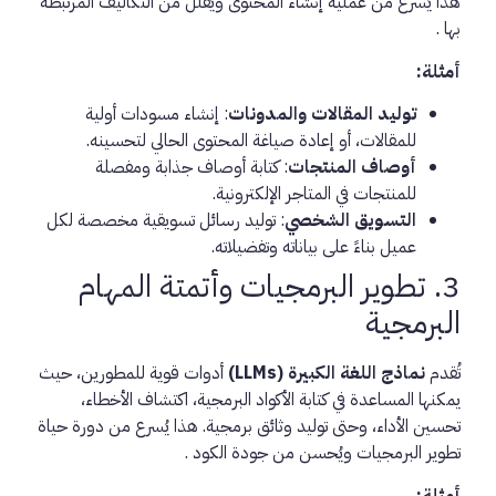
هذا يُسرع من عملية إنشاء المحتوى ويُقلل من التكاليف المرتبطة
بها .
أمثلة:
توليد المقالات والمدونات
: إنشاء مسودات أولية
للمقالات، أو إعادة صياغة المحتوى الحالي لتحسينه.
أوصاف المنتجات
: كتابة أوصاف جذابة ومفصلة
للمنتجات في المتاجر الإلكترونية.
التسويق الشخصي
: توليد رسائل تسويقية مخصصة لكل
عميل بناءً على بياناته وتفضيلاته.
3. تطوير البرمجيات وأتمتة المهام
البرمجية
تُقدم
نماذج اللغة الكبيرة (LLMs)
أدوات قوية للمطورين، حيث
يمكنها المساعدة في كتابة الأكواد البرمجية، اكتشاف الأخطاء،
تحسين الأداء، وحتى توليد وثائق برمجية. هذا يُسرع من دورة حياة
تطوير البرمجيات ويُحسن من جودة الكود .
أمثلة: