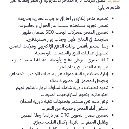
ستورك
أفضل شركات ادارة المتاجر الالكترونية في مصر والعالم على
تقديم ما يلي:
تصميم متجر إلكتروني احترافي بواجهات عصرية وسريعة
تضمن تجربة مستخدم سلسة عبر الجوال والحاسوب.
تحسين المتجر لمحركات البحث SEO لضمان ظهور
منتجاتك في النتائج الأولى وجذب زوار مستهدفين.
ربط المتجر بأفضل بوابات الدفع الإلكتروني وشركات الشحن
لتسهيل عمليات البيع والخدمات اللوجستية.
كتابة محتوى تسويقي مقنع وأوصاف دقيقة للمنتجات تزيد
من رغبة العميل في إتمام الشراء.
إدارة حملات إعلانية ممولة على منصات التواصل الاجتماعي
وجوجل للوصول إلى جمهورك بدقة.
تقديم تحليلات دورية شاملة لسلوك الزوار بالمتجر لفهم
احتياجاتهم وتطوير استراتيجيات المبيعات.
توفير دعم فني مستمر وتحديثات تقنية دورية لضمان
استقرار أداء المتجر وحمايته من الثغرات.
تحسين معدل التحويل CRO عبر دراسة رحلة العميل
وتقليل الخطوات اللازمة لإكمال الطلب بنجاح.
بناء هوية بصرية قوية تعزز من ثقة العملاء في علامتك