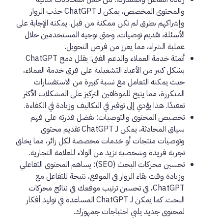
والمحتوى المخصص، يمكن لـ ChatGPT جذب الزوار
وإشراكهم بطرق لم تكن ممكنة من قبل. يمكنه الإجابة على
الأسئلة، تقديم توصيات، وحتى توجيه المستخدمين خلال
عملية الشراء، مما يعزز من فرص التحويل.
أتمتة خدمة العملاء والدعم الفني:
يقلل دمج ChatGPT
بشكل كبير من الأعباء التشغيلية على فرق خدمة العملاء،
حيث يمكنه التعامل مع نسبة كبيرة من الاستفسارات
المتكررة، مما يتيح للموظفين التركيز على المشكلات الأكثر
تعقيدًا. هذا يؤدي إلى توفير في التكاليف وزيادة في الكفاءة.
تخصيص المحتوى والتوصيات:
بفضل قدرته على فهم
سياق المحادثة، يمكن لـ ChatGPT تقديم محتوى
وتوصيات منتجات أو خدمات مخصصة لكل زائر، مما يخلق
تجربة فريدة وشخصية تزيد من الولاء للعلامة التجارية.
تحسين محركات البحث (SEO):
يساهم المحتوى التفاعلي
وزيادة وقت بقاء الزوار في الموقع، نتيجة للتفاعل مع
ChatGPT، في تحسين ترتيب موقعك في نتائج محركات
البحث. كما يمكن لـ ChatGPT المساعدة في توليد أفكار
لمحتوى جديد يلبي احتياجات جمهورك.