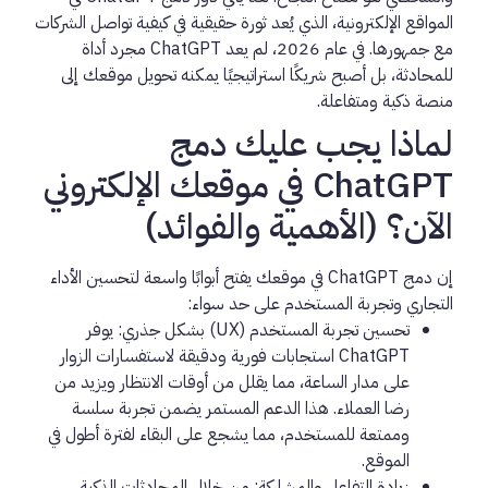
المواقع الإلكترونية
، الذي يُعد ثورة حقيقية في كيفية تواصل الشركات
مع جمهورها. في عام 2026، لم يعد ChatGPT مجرد أداة
للمحادثة، بل أصبح شريكًا استراتيجيًا يمكنه تحويل موقعك إلى
منصة ذكية ومتفاعلة.
لماذا يجب عليك دمج
ChatGPT في موقعك الإلكتروني
الآن؟ (الأهمية والفوائد)
إن دمج ChatGPT في موقعك يفتح أبوابًا واسعة لتحسين الأداء
التجاري وتجربة المستخدم على حد سواء:
تحسين تجربة المستخدم (UX) بشكل جذري:
يوفر
ChatGPT استجابات فورية ودقيقة لاستفسارات الزوار
على مدار الساعة، مما يقلل من أوقات الانتظار ويزيد من
رضا العملاء. هذا الدعم المستمر يضمن تجربة سلسة
وممتعة للمستخدم، مما يشجع على البقاء لفترة أطول في
الموقع.
زيادة التفاعل والمشاركة:
من خلال المحادثات الذكية