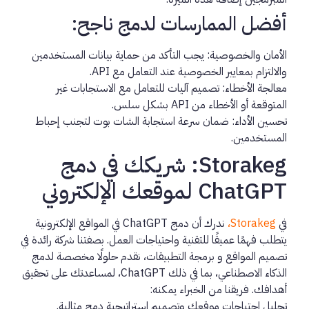
أفضل الممارسات لدمج ناجح:
الأمان والخصوصية:
يجب التأكد من حماية بيانات المستخدمين
والالتزام بمعايير الخصوصية عند التعامل مع API.
معالجة الأخطاء:
تصميم آليات للتعامل مع الاستجابات غير
المتوقعة أو الأخطاء من API بشكل سلس.
تحسين الأداء:
ضمان سرعة استجابة الشات بوت لتجنب إحباط
المستخدمين.
Storakeg: شريكك في دمج
ChatGPT لموقعك الإلكتروني
في
Storakeg
،
ندرك أن
دمج ChatGPT في المواقع الإلكترونية
يتطلب فهمًا عميقًا للتقنية واحتياجات العمل. بصفتنا شركة رائدة في
تصميم المواقع
و
برمجة التطبيقات
، نقدم حلولًا مخصصة لدمج
الذكاء الاصطناعي، بما في ذلك ChatGPT، لمساعدتك على تحقيق
أهدافك. فريقنا من الخبراء يمكنه:
تحليل احتياجات موقعك وتصميم استراتيجية دمج مثالية.