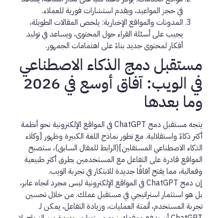
في حجز المواعيد، ويقدم استشارات فورية للعملاء.
المدونات والمواقع الإخبارية:
يلخص المقالات الطويلة،
يجيب على أسئلة القراء حول المحتوى، ويساعد في توليد
أفكار لمحتوى جديد بناءً على اهتمامات الجمهور.
مستقبل دمج الذكاء الاصطناعي
في الويب: آفاق أوسع في 2026
وما بعدها
يتجه مستقبل
دمج ChatGPT في المواقع الإلكترونية
نحو أنظمة
أكثر ذكاءً واستقلالية. مع تطور نماذج اللغة الكبيرة وظهور [وكلاء
الذكاء الاصطناعي المستقلين](الرابط للمقال السابق)، ستصبح
المواقع قادرة على التفاعل مع المستخدمين بطرق أكثر طبيعية
وفعالية، مما يفتح آفاقًا جديدة للابتكار في تجربة الويب.
إن
دمج ChatGPT في المواقع الإلكترونية
ليس مجرد اتجاه عابر،
بل هو استثمار استراتيجي في مستقبل عملك. من خلال تحسين
تجربة المستخدم، أتمتة العمليات، وزيادة التفاعل، يمكن لـ
ChatGPT أن يدفع موقعك نحو مستويات جديدة من النجاح. لا