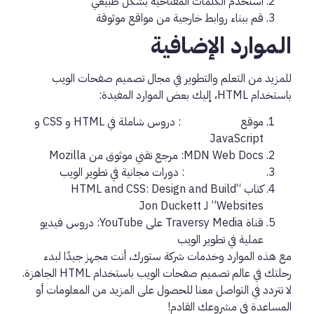
استخدم الكلمات المفتاحية بشكل طبيعي
قم ببناء روابط خارجية من مواقع موثوقة
الموارد الإضافية
للمزيد من التعلم والتطوير في مجال تصميم صفحات الويب
باستخدام HTML، إليك بعض الموارد المفيدة:
موقع
W3Schools
: دروس شاملة في HTML و CSS و
JavaScript
MDN Web Docs: مرجع تقني موثوق من Mozilla
FreeCodeCamp
: دورات مجانية في تطوير الويب
كتاب “HTML and CSS: Design and Build
Websites” لـ Jon Duckett
قناة Traversy Media على YouTube: دروس فيديو
عملية في تطوير الويب
مع هذه الموارد وخدمات شركة ستورك، أنت مجهز جيدًا لبدء
رحلتك في عالم تصميم صفحات الويب باستخدام HTML الجاهزة.
لا تتردد في التواصل معنا للحصول على المزيد من المعلومات أو
المساعدة في مشروعك القادم!