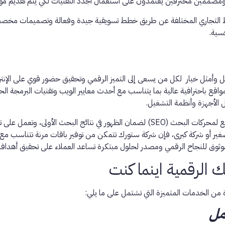
ين ومصممين محترفين يعتمدون على استعمال أجدد التقنيات لكي يتم تقديم مو
اط التجاري المختلفة عن طريق خطط تسويقية جيدة وفعالة وتصميمات مخص
فسية.
أفضل وأمثل خيار لكل من يسعى إلى التميز الرقمي وتحقيق حضور قوي على ا
 باحترافية عالية بما يتناسب مع أحدث معايير الويب وتقنيات البرمجة الحد
الأجهزة وأنظمة التشغيل.
كما تراعي شركتنا كل الجوانب التسويقية، حيث أنها تعمل على تهيئة المواقع لمحركات البحث (SEO
 أو شركة كبرى، فإن شركة ستورك تتمكن من توفير باقات مرنة تتناسب مع اح
 موثوق للنجاح الرقمي ومصدر لحلول مبتكرة تساعد العملاء على تحقيق أهد
الرقمية اينما كنت
من الخدمات المتميزة التي تشتمل على ما يلي:
مل