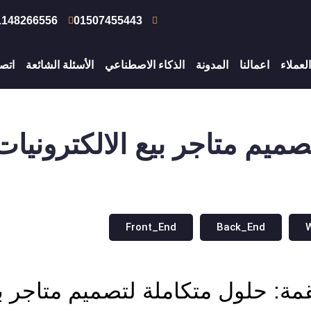
1148266556
01507455443
العملاء
اعمالنا
المدونة
الذكاء الاصطناعي
الأسئلة الشائعة
اتصل
صميم متاجر بيع الالكترونيات
Front_End
Back_End
مة: حلول متكاملة لتصميم متاجر بيع