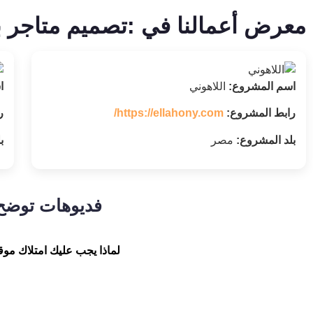
معرض أعمالنا في :تصميم متاجر بي
اسم المشروع:
اللاهوني
ا
رابط المشروع:
https://ellahony.com/
ر
بلد المشروع:
مصر
ب
فديوهات توضح أ
لماذا يجب عليك امتلاك مو