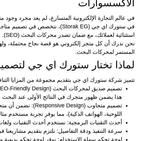
الاكسسوارات
في عالم التجارة الإلكترونية المتسارع، لم يعد مجرد وجود م
في
ستورك اي جي (Storak EG)
، نتخصص في
تصميم متاجر
استثنائية لعملائك، مع ضمان
تصدر محركات البحث (SEO)
.
نحن ندرك أن كل متجر إلكتروني هو قصة نجاح محتملة، ولهذا ن
المستمر لمحركات البحث.
لماذا تختار ستورك اي جي لتصميم
تتميز
شركة ستورك اي جي
بتقديم مجموعة من المزايا التن
تصميم صديق لمحركات البحث (SEO-Friendly Design):
هذا يضمن ظهور متجرك في النتائج الأولى عند البحث
تصميم متجاوب (Responsive Design):
نضمن أن متجرك
اللوحية، الهواتف الذكية)، مما يوفر تجربة مستخدم مثال
أحدث التقنيات البرمجية:
نستخدم أحدث التقنيات ولغات البرمجة مثل PHP، Python، Node.js، و WordPress، ل
سرعة التنفيذ ودقة التفاصيل:
نلتزم بتقديم مشاريعنا ف
لوحة تحكم سهلة الاستخدام:
نوفر لوحة تحكم بديهية و